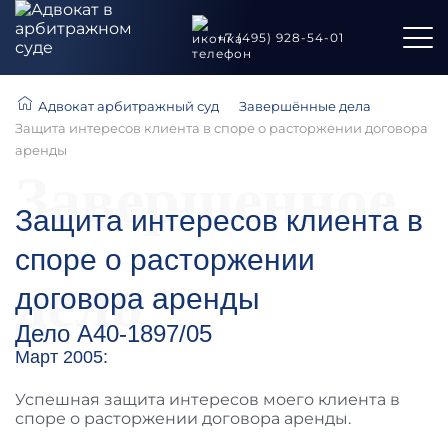
+7 (495) 928-54-01
Адвокат арбитражный суд
Завершённые дела
Защита интересов клиента в споре о расторжении договора
аренды
Завершенное
Защита интересов клиента в
споре о расторжении
дело
договора аренды
Дело А40-1897/05
Март 2005:
Успешная защита интересов моего клиента в
споре о расторжении договора аренды.