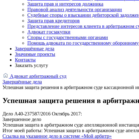
Защита прав и интересов должника
Правовой анализ деятельности организации
Судебные споры о взыскании дебиторской задолже
Защита прав кредиторов
Представление интересов клиента в арбитражном с
Адвокат госзакупки
Споры с государственными органами
Помощь адвоката по государственному оборонному 
Завершённые дела
Значимые проекты
Контакты
Заказать услугу
Адвокат арбитражный суд
Завершённые дела
Успешная защита решения в арбитражном суде кассационной и
Успешная защита решения в арбитражно
Дело А40-237587/2016
Октябрь 2017:
Завершенное дело
Успешная защита в арбитражном суде апелляционной инстанции
Итог моей работы:
Успешная защита в арбитражном суде апелл
Ссылка на указанное дело в системе «Мой арбитр»