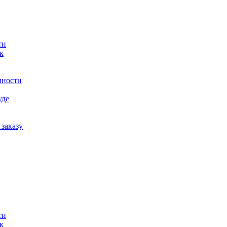
ти
к
нности
уде
заказу
ти
к