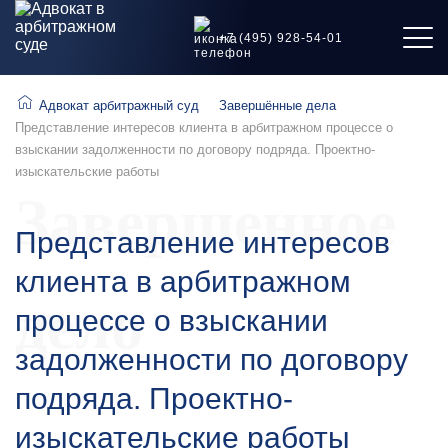
+7 (495) 928-54-01
Адвокат арбитражный суд
Завершённые дела
Представление интересов клиента в арбитражном процессе о
взыскании задолженности по договору подряда. Проектно-
изыскательские работы
Завершенное
Представление интересов
клиента в арбитражном
дело
процессе о взыскании
задолженности по договору
подряда. Проектно-
изыскательские работы