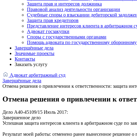
Защита прав и интересов должника
Правовой анализ деятельности организации
Судебные споры о взыскании дебиторской задолже
Защита прав кредиторов
Представление интересов клиента в арбитражном с
Адвокат госзакупки
Споры с государственными органами
Помощь адвоката по государственному оборонному 
Завершённые дела
Значимые проекты
Контакты
Заказать услугу
Адвокат арбитражный суд
Завершённые дела
Отмена решения о привлечении к ответственности: защита инт
Отмена решения о привлечении к ответ
Дело А40-45109/15
Июль 2017:
Завершенное дело
Успешная защита интересов клиента в арбитражном суде по за
Результат моей работы: отменено ранее вынесенное решение о 