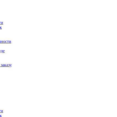
ти
к
нности
уде
заказу
ти
к