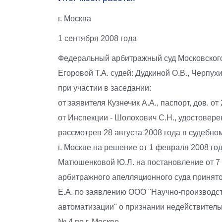
г. Москва
1 сентября 2008 года
Федеральный арбитражный суд Московского 
Егоровой Т.А. судей: Дудкиной О.В., Черпух
при участии в заседании:
от заявителя Кузнечик А.А., паспорт, дов. от
от Инспекции - Шолохович С.Н., удостоверен
рассмотрев 28 августа 2008 года в судебн
г. Москве на решение от 1 февраля 2008 го
Матюшенковой Ю.Л. на постановление от 7
арбитражного апелляционного суда принято
Е.А. по заявлению ООО "Научно-производ
автоматизации" о признании недействитель
№ 4 по г. Москве