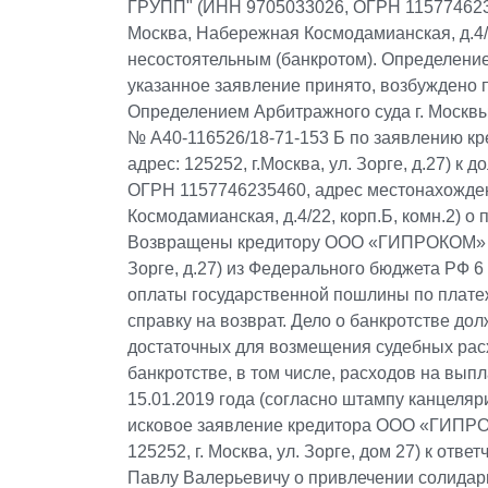
ГРУПП" (ИНН 9705033026, ОГРН 11577462354
Москва, Набережная Космодамианская, д.4/2
несостоятельным (банкротом). Определение
указанное заявление принято, возбуждено 
Определением Арбитражного суда г. Москвы
№ А40-116526/18-71-153 Б по заявлению 
адрес: 125252, г.Москва, ул. Зорге, д.27
ОГРН 1157746235460, адрес местонахождени
Космодамианская, д.4/22, корп.Б, комн.2) 
Возвращены кредитору ООО «ГИПРОКОМ» (ОГ
Зорге, д.27) из Федерального бюджета РФ 6 
оплаты государственной пошлины по платеж
справку на возврат. Дело о банкротстве до
достаточных для возмещения судебных рас
банкротстве, в том числе, расходов на вы
15.01.2019 года (согласно штампу канцеляр
исковое заявление кредитора ООО «ГИПРО
125252, г. Москва, ул. Зорге, дом 27) к отв
Павлу Валерьевичу о привлечении солидарн