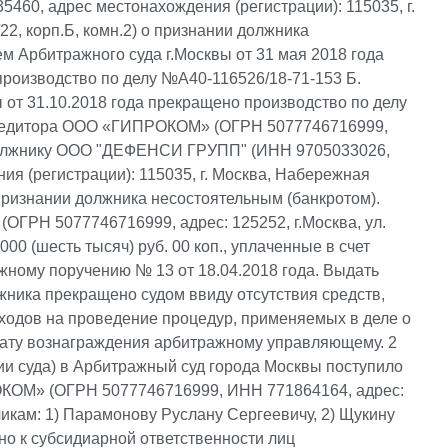
60, адрес местонахождения (регистрации): 115035, г.
2, корп.Б, комн.2) о признании должника
м Арбитражного суда г.Москвы от 31 мая 2018 года
производство по делу №А40-116526/18-71-153 Б.
 от 31.10.2018 года прекращено производство по делу
кредитора ООО «ГИПРОКОМ» (ОГРН 5077746716999,
) к должнику ООО "ДЕФЕНСИ ГРУПП" (ИНН 9705033026,
я (регистрации): 115035, г. Москва, Набережная
о признании должника несостоятельным (банкротом).
РН 5077746716999, адрес: 125252, г.Москва, ул.
000 (шесть тысяч) руб. 00 коп., уплаченные в счет
ному поручению № 13 от 18.04.2018 года. Выдать
лжника прекращено судом ввиду отсутствия средств,
ходов на проведение процедур, применяемых в деле о
плату вознаграждения арбитражному управляющему. 2
ии суда) в Арбитражный суд города Москвы поступило
КОМ» (ОГРН 5077746716999, ИНН 771864164, адрес:
етчикам: 1) Парамонову Руслану Сергеевичу, 2) Щукину
о к субсидиарной ответственности лиц