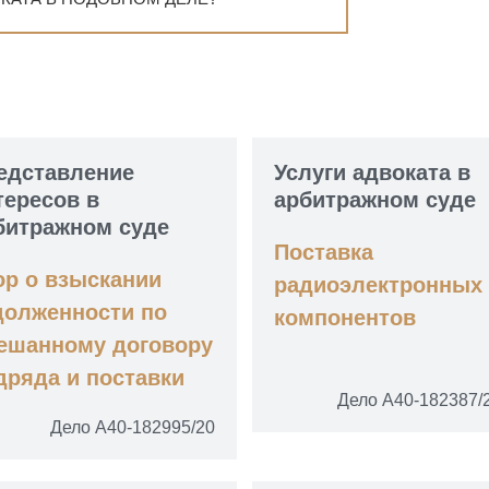
едставление
Услуги адвоката в
тересов в
арбитражном суде
битражном суде
Поставка
ор о взыскании
радиоэлектронных
долженности по
компонентов
ешанному договору
дряда и поставки
Дело А40-182387/
Дело А40-182995/20