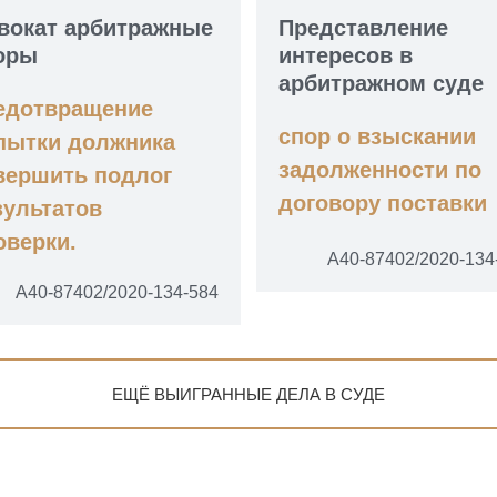
вокат арбитражные
Представление
оры
интересов в
арбитражном суде
едотвращение
спор о взыскании
пытки должника
задолженности по
вершить подлог
договору поставки
зультатов
оверки.
А40-87402/2020-134
А40-87402/2020-134-584
ЕЩЁ ВЫИГРАННЫЕ ДЕЛА В СУДЕ