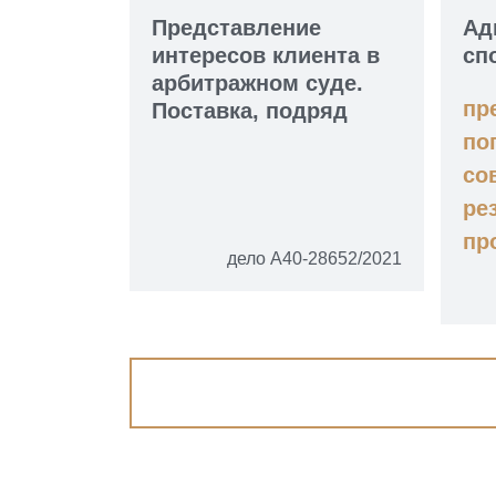
Представление
Ад
интересов клиента в
сп
арбитражном суде.
пр
Поставка, подряд
по
со
ре
пр
дело А40-28652/2021