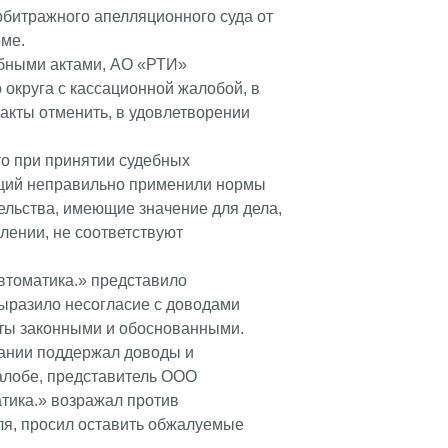
битражного апелляционного суда от
еме.
ебными актами, АО «РТИ»
 округа с кассационной жалобой, в
акты отменить, в удовлетворении
о при принятии судебных
нций неправильно применили нормы
ельства, имеющие значение для дела,
лении, не соответствуют
втоматика.» представило
выразило несогласие с доводами
кты законными и обоснованными.
ании поддержал доводы и
алобе, представитель ООО
тика.» возражал против
ля, просил оставить обжалуемые