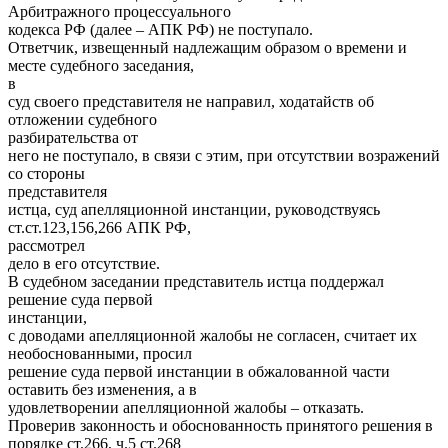
Арбитражного процессуального
кодекса РФ (далее – АПК РФ) не поступало.
Ответчик, извещенный надлежащим образом о времени и
месте судебного заседания,
в
суд своего представителя не направил, ходатайств об
отложении судебного
разбирательства от
него не поступало, в связи с этим, при отсутствии возражений
со стороны
представителя
истца, суд апелляционной инстанции, руководствуясь
ст.ст.123,156,266 АПК РФ,
рассмотрел
дело в его отсутствие.
В судебном заседании представитель истца поддержал
решение суда первой
инстанции,
с доводами апелляционной жалобы не согласен, считает их
необоснованными, просил
решение суда первой инстанции в обжалованной части
оставить без изменения, а в
удовлетворении апелляционной жалобы – отказать.
Проверив законность и обоснованность принятого решения в
порядке ст.266, ч.5 ст.268