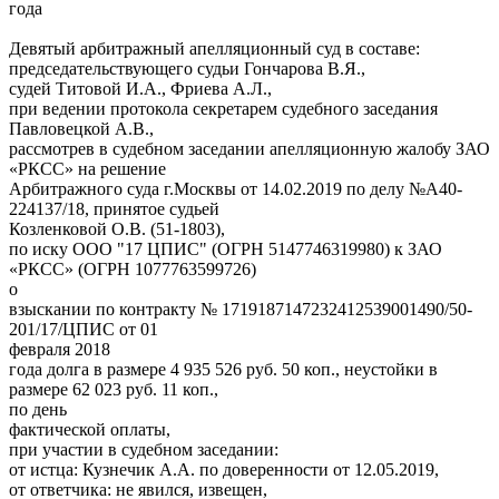
года
Девятый арбитражный апелляционный суд в составе:
председательствующего судьи Гончарова В.Я.,
судей Титовой И.А., Фриева А.Л.,
при ведении протокола секретарем судебного заседания
Павловецкой А.В.,
рассмотрев в судебном заседании апелляционную жалобу ЗАО
«РКСС» на решение
Арбитражного суда г.Москвы от 14.02.2019 по делу №А40-
224137/18, принятое судьей
Козленковой О.В. (51-1803),
по иску ООО "17 ЦПИС" (ОГРН 5147746319980) к ЗАО
«РКСС» (ОГРН 1077763599726)
о
взыскании по контракту № 1719187147232412539001490/50-
201/17/ЦПИС от 01
февраля 2018
года долга в размере 4 935 526 руб. 50 коп., неустойки в
размере 62 023 руб. 11 коп.,
по день
фактической оплаты,
при участии в судебном заседании:
от истца: Кузнечик А.А. по доверенности от 12.05.2019,
от ответчика: не явился, извещен,