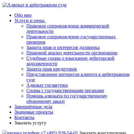
Обо мне
Услуги и цены
Правовое сопровождение коммерческой
деятельности
Правовое сопровождение государственных
проверок
Защита прав и интересов должника
Правовой анализ деятельности организации
Судебные споры о взыскании дебиторской
задолженности
Защита прав кредиторов
Представление интересов клиента в арбитражном
суде
Адвокат госзакупки
Споры с государственными органами
Помощь адвоката по государственному
оборонному заказу
Завершённые дела
Значимые проекты
Контакты
Заказать услугу
+7 (495) 928-54-01
Заказать консультацию