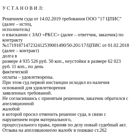
У С Т А Н О В И Л:
Решением суда от 14.02.2019 требования ООО "17 ЦПИС"
(далее – истец,
исполнитель)
о взыскании с ЗАО «РКСС» (далее – ответчик, заказчик) по
контракту
№1719187147232412539001490/50-201/17/ЦПИС от 01.02.2018
(далее – контракт)
долга в
размере 4 935 526 руб. 50 коп., неустойки в размере 62 023
руб. 11 коп., по день
фактической
оплаты – удовлетворены.
При этом суд первой инстанции исходил из наличия
оснований для удовлетворения
заявленных требований.
Не согласившись с принятым решением, заказчик обратился с
апелляционной
жалобой
в которой просил отменить решение суда, в связи с
нарушением норм материального,
процессуального права, приняв по делу новый судебный акт.
Отзыва на апелляционную жалобу в порядке ст.262