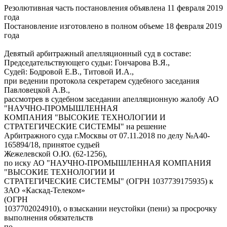
Резолютивная часть постановления объявлена 11 февраля 2019
года
Постановление изготовлено в полном объеме 18 февраля 2019
года
Девятый арбитражный апелляционный суд в составе:
Председательствующего судьи: Гончарова В.Я.,
Судей: Бодровой Е.В., Титовой И.А.,
при ведении протокола секретарем судебного заседания
Павловецкой А.В.,
рассмотрев в судебном заседании апелляционную жалобу АО
"НАУЧНО-ПРОМЫШЛЕННАЯ
КОМПАНИЯ "ВЫСОКИЕ ТЕХНОЛОГИИ И
СТРАТЕГИЧЕСКИЕ СИСТЕМЫ" на решение
Арбитражного суда г.Москвы от 07.11.2018 по делу №А40-
165894/18, принятое судьей
Жежелевской О.Ю. (62-1256),
по иску АО "НАУЧНО-ПРОМЫШЛЕННАЯ КОМПАНИЯ
"ВЫСОКИЕ ТЕХНОЛОГИИ И
СТРАТЕГИЧЕСКИЕ СИСТЕМЫ" (ОГРН 1037739175935) к
ЗАО «Каскад-Телеком»
(ОГРН
1037702024910), о взыскании неустойки (пени) за просрочку
выполнения обязательств
по