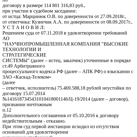
договору в размере 114 801 316,83 руб.,
при участии в судебном заседании:
от истца: Марцинюк О.В. по доверенности от 27.09.2018г.,
от ответчика: Кузнечик А.А. по доверенности от 08.09.2017г.,
У С Т А Н О В И Л:
Решением суда от 07.11.2018 в удовлетворении требований
АО
"НАУЧНОПРОМЫШЛЕННАЯ КОМПАНИЯ "ВЫСОКИЕ
ТЕХНОЛОГИИ И
СТРАТЕГИЧЕСКИЕ
СИСТЕМЫ" (далее – истец, заказчик) уточненные в порядке
ст.49 Арбитражного
процессуального кодекса РФ (далее – АПК РФ) о взыскании с
ЗАО «Каскад-Телеком»
(далее
– ответчик, исполнитель) 75.469.588,18 рублей неустойки по
договору 15.07.2014
№1416187345431010418001146/Ц-19/2014 (далее – договор),
признании ничтожным
п.12
Дополнительного соглашения от 05.10.2016 к договору
недействительным - отказано.
При этом суд первой инстанции исходил из отсутствия
оснований для удовлетворения