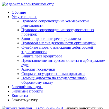
Обо мне
Услуги и цены
Правовое сопровождение коммерческой
деятельности
Правовое сопровождение государственных
проверок
Защита прав и интересов должника
Правовой анализ деятельности организации
Судебные споры о взыскании дебиторской
задолженности
Защита прав кредиторов
Представление интересов клиента в арбитражном
суде
Адвокат госзакупки
Споры с государственными органами
Помощь адвоката по государственному
оборонному заказу
Завершённые дела
Значимые проекты
Контакты
Заказать услугу
+7 (495) 928-54-01
Заказать консультацию