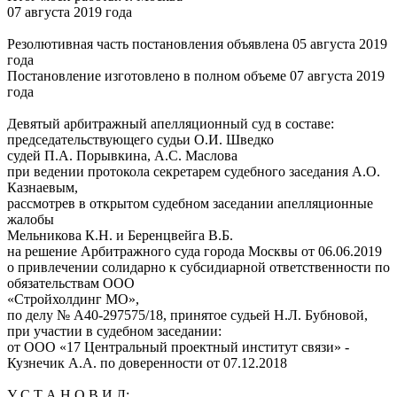
07 августа 2019 года
Резолютивная часть постановления объявлена 05 августа 2019
года
Постановление изготовлено в полном объеме 07 августа 2019
года
Девятый арбитражный апелляционный суд в составе:
председательствующего судьи О.И. Шведко
судей П.А. Порывкина, А.С. Маслова
при ведении протокола секретарем судебного заседания А.О.
Казнаевым,
рассмотрев в открытом судебном заседании апелляционные
жалобы
Мельникова К.Н. и Беренцвейга В.Б.
на решение Арбитражного суда города Москвы от 06.06.2019
о привлечении солидарно к субсидиарной ответственности по
обязательствам ООО
«Стройхолдинг МО»,
по делу № А40-297575/18, принятое судьей Н.Л. Бубновой,
при участии в судебном заседании:
от ООО «17 Центральный проектный институт связи» -
Кузнечик А.А. по доверенности от 07.12.2018
У С Т А Н О В И Л: