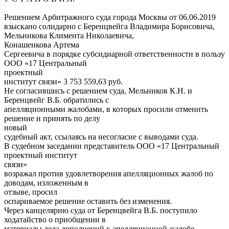
Решением Арбитражного суда города Москвы от 06.06.2019
взыскано солидарно с Беренцвейга Владимира Борисовича,
Мельникова Климента Николаевича,
Конашенкова Артема
Сергеевича в порядке субсидиарной ответственности в пользу
ООО «17 Центральный
проектный
институт связи» 3 753 559,63 руб.
Не согласившись с решением суда, Мельников К.Н. и
Беренцвейг В.Б. обратились с
апелляционными жалобами, в которых просили отменить
решение и принять по делу
новый
судебный акт, ссылаясь на несогласие с выводами суда.
В судебном заседании представитель ООО «17 Центральный
проектный институт
связи»
возражал против удовлетворения апелляционных жалоб по
доводам, изложенным в
отзыве, просил
оспариваемое решение оставить без изменения.
Через канцелярию суда от Беренцвейга В.Б. поступило
ходатайство о приобщении в
материалы дела дополнений к апелляционной жалобе.