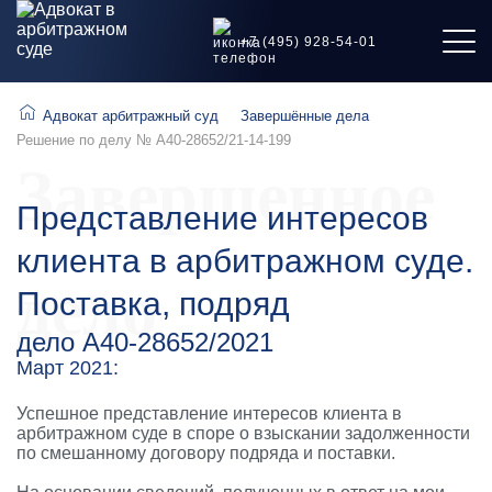
+7 (495) 928-54-01
Адвокат арбитражный суд
Завершённые дела
Решение по делу № А40-28652/21-14-199
Завершенное
Представление интересов
клиента в арбитражном суде.
дело
Поставка, подряд
дело А40-28652/2021
Март 2021:
Успешное представление интересов клиента в
арбитражном суде в споре о взыскании задолженности
по смешанному договору подряда и поставки.