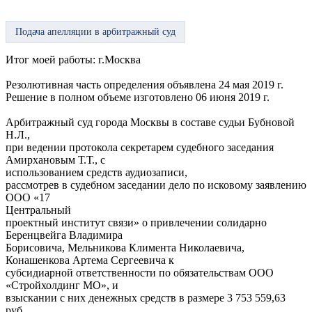
Подача апелляции в арбитражный суд
Итог моей работы:
г.Москва
Резолютивная часть определения объявлена 24 мая 2019 г.
Решение в полном объеме изготовлено 06 июня 2019 г.
Арбитражный суд города Москвы в составе судьи Бубновой
Н.Л.,
при ведении протокола секретарем судебного заседания
Амирхановым Т.Т., с
использованием средств аудиозаписи,
рассмотрев в судебном заседании дело по исковому заявлению
ООО «17
Центральный
проектный институт связи» о привлечении солидарно
Беренцвейга Владимира
Борисовича, Мельникова Климента Николаевича,
Конашенкова Артема Сергеевича к
субсидиарной ответственности по обязательствам ООО
«Стройхолдинг МО», и
взыскании с них денежных средств в размере 3 753 559,63
руб.,