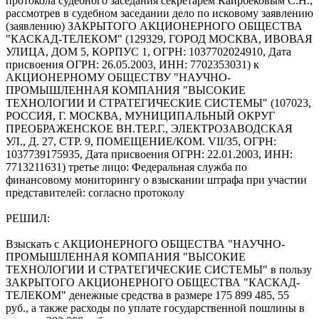
протокола судебного заседания секретарем Каирбековым С.Н.,
рассмотрев в судебном заседании дело по исковому заявлению
(заявлению) ЗАКРЫТОГО АКЦИОНЕРНОГО ОБЩЕСТВА
"КАСКАД-ТЕЛЕКОМ" (129329, ГОРОД МОСКВА, ИВОВАЯ
УЛИЦА, ДОМ 5, КОРПУС 1, ОГРН: 1037702024910, Дата
присвоения ОГРН: 26.05.2003, ИНН: 7702353031) к
АКЦИОНЕРНОМУ ОБЩЕСТВУ "НАУЧНО-
ПРОМЫШЛЕННАЯ КОМПАНИЯ "ВЫСОКИЕ
ТЕХНОЛОГИИ И СТРАТЕГИЧЕСКИЕ СИСТЕМЫ" (107023,
РОССИЯ, Г. МОСКВА, МУНИЦИПАЛЬНЫЙ ОКРУГ
ПРЕОБРАЖЕНСКОЕ ВН.ТЕР.Г., ЭЛЕКТРОЗАВОДСКАЯ
УЛ., Д. 27, СТР. 9, ПОМЕЩЕНИЕ/КОМ. VII/35, ОГРН:
1037739175935, Дата присвоения ОГРН: 22.01.2003, ИНН:
7713211631) третье лицо: Федеральная служба по
финансовому мониторингу о взыскании штрафа при участии
представителей: согласно протоколу
РЕШИЛ:
Взыскать с АКЦИОНЕРНОГО ОБЩЕСТВА "НАУЧНО-
ПРОМЫШЛЕННАЯ КОМПАНИЯ "ВЫСОКИЕ
ТЕХНОЛОГИИ И СТРАТЕГИЧЕСКИЕ СИСТЕМЫ" в пользу
ЗАКРЫТОГО АКЦИОНЕРНОГО ОБЩЕСТВА "КАСКАД-
ТЕЛЕКОМ" денежные средства в размере 175 899 485, 55
руб., а также расходы по уплате государственной пошлины в