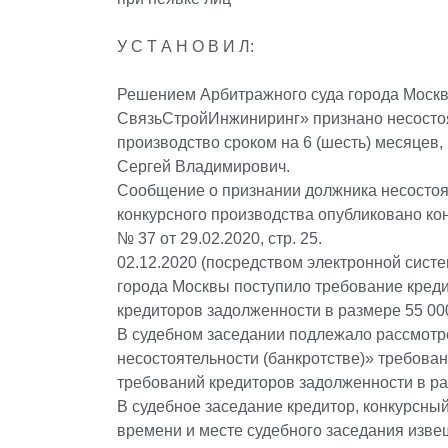
У С Т А Н О В И Л:
Решением Арбитражного суда города Моск
СвязьСтройИнжиниринг» признано несостоя
производство сроком на 6 (шесть) месяце
Сергей Владимирович.
Сообщение о признании должника несостоя
конкурсного производства опубликовано к
№ 37 от 29.02.2020, стр. 25.
02.12.2020 (посредством электронной сист
города Москвы поступило требование кред
кредиторов задолженности в размере 55 000
В судебном заседании подлежало рассмотре
несостоятельности (банкротстве)» требова
требований кредиторов задолженности в ра
В судебное заседание кредитор, конкурсный
времени и месте судебного заседания изв