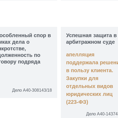
особленный спор в
Успешная защита в
мках дела о
арбитражном суде
нкротстве,
апелляция
долженность по
говору подряда
поддержала решен
в пользу клиента.
Закупки для
отдельных видов
Дело А40-308143/18
юридических лиц
(223-ФЗ)
Дело А40-14374