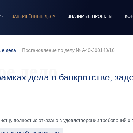
ЗАВЕРШЁННЫЕ ДЕЛА
ЗНАЧИМЫЕ ПРОЕКТЫ
КО
е дела
Постановление по делу № А40-308143/18
е дело
амках дела о банкротстве, зад
истцу полностью отказано в удовлетворении требований о 
вокат по судебным процессам