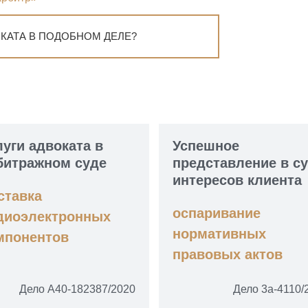
КАТА В ПОДОБНОМ ДЕЛЕ?
луги адвоката в
Успешное
битражном суде
представление в с
интересов клиента
ставка
оспаривание
диоэлектронных
нормативных
мпонентов
правовых актов
Дело А40-182387/2020
Дело 3а-4110/