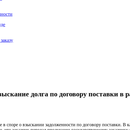
нности
уде
заказу
ыскание долга по договору поставки в 
 в споре о взыскании задолженности по договору поставки. В к
, что заказчик передал продукцию государственному заказчику 