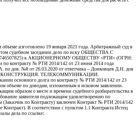
м объеме изготовлено 19 января 2021 года. Арбитражный суд в
ткрытом судебном заседании дело по иску ОБЩЕСТВА С
507825) к АКЦИОНЕРНОМУ ОБЩЕСТВУ «РТИ» (ОГРН:
контракту № РТИ 2014/142 от 23 июня 2014 года
 по дов. №8 от 26.03.2020 от ответчика – Донковцев Д.Н. дов
Л: ООО «РЕКОНСТРУКЦИЯ. ТЕЛЕКОММУНИКАЦИИ.
кании основного долга по контракту № РТИ 2014/142 от 23
лном объеме по доводам, изложенным в исковом заявлении.
ащим образом о месте и времени судебного разбирательства в
требование заявителя подлежащим удовлетворению по
 (Заказчик по Контракту) заключен Контракт № РТИ 2014/142
 Контракт). В соответствии с пунктом 1.1 Контракта Истец
иалы дела по ссылке: