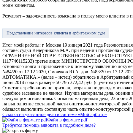
моим клиентом.
Результат – задолженность взыскана в пользу моего клиента в 
Представление интересов клиента в арбитражном суде
Итог моей работы:
г. Москва 19 января 2021 года Резолютивная
составе: судьи Ведерникова М.А. при ведении протокола суде
ОГРАНИЧЕННОЙ ОТВЕТСТВЕННОСТЬЮ «РЕКОНСТРУКЦИЯ.
1117746115233) третье лицо: МИНИСТЕРСТВО ОБОРОНЫ РОСС
основного долга и приложенные к исковому заявлению документ
№84/20 от 17.12.2020, Смоляков Ю.А. дов. №83/20 от 17
АВТОМАТИКА.» (далее – истец) обратилось в Арбитражный суд
июня 2014 года в размере 50 795 372,42 руб. (с учетом уточн
Ответчик требования не признал, возражал по доводам изложен
судебное заседание не явился. Изучив материалы дела, оценив
следующим основаниям. Согласно материалам дела, 23 июня 20
на выполнение составной части опытно-конструкторской работ
обязался выполнить составную часть опытно-конструкторской р
Ссылка на указанное дело в системе «Мой арбитр»
Файл в формате pdf
Требуется помощь адвоката в подобном деле?