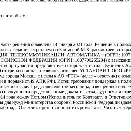
полном объеме.
 часть решения объявлена 14 января 2021 года. Решение в полно
бного заседания секретарем с/з Балтаевой М.Х. рассмотрев в о
 ТЕЛЕКОММУНИКАЦИИ. АВТОМАТИКА.» (ОГРН: 1097746
ИЙСКОЙ ФЕДЕРАЦИИ (ОГРН: 1037700255284) о взыскании по 
ы при участии представителей сторон: от истца – Кузнечик А.А.
.12.2020 от третьего лица – не явился, извещен УСТАНОВИ
 города Москвы с иском к АО «РТИ» (далее – ответчик) о взыс
ений в порядке ст.49 АПК РФ). Истец требования поддержал в по
ным в отзыве. Представитель третьего лица, извещенный надлеж
 в совокупности представленные доказательства, суд посчитал 
14 года между Истцом (Исполнитель по Контракту и Ответчиком
ы для нужд Министерства обороны Российской Федерации (далее
аботы, а Ответчик принять и оплатить результаты. Читать матер