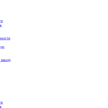
ти
к
нности
уде
заказу
ти
к