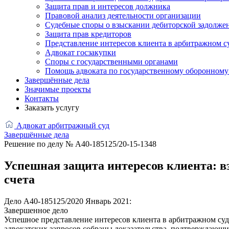
Защита прав и интересов должника
Правовой анализ деятельности организации
Судебные споры о взыскании дебиторской задолже
Защита прав кредиторов
Представление интересов клиента в арбитражном с
Адвокат госзакупки
Споры с государственными органами
Помощь адвоката по государственному оборонному 
Завершённые дела
Значимые проекты
Контакты
Заказать услугу
Адвокат арбитражный суд
Завершённые дела
Решение по делу № А40-185125/20-15-1348
Успешная защита интересов клиента: вз
счета
Дело А40-185125/2020
Январь 2021:
Завершенное дело
Успешное представление интересов клиента в арбитражном суде
адвокатских запросов собраны доказательства, подтверждающие