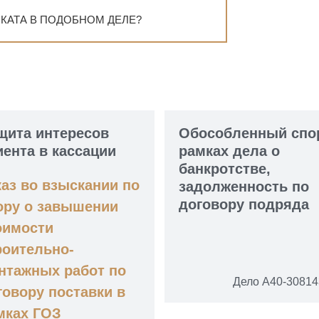
КАТА В ПОДОБНОМ ДЕЛЕ?
щита интересов
Обособленный спо
иента в кассации
рамках дела о
банкротстве,
каз во взыскании по
задолженность по
договору подряда
ору о завышении
оимости
роительно-
нтажных работ по
Дело А40-30814
говору поставки в
мках ГОЗ