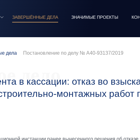
ЗАВЕРШЁННЫЕ ДЕЛА
ЗНАЧИМЫЕ ПРОЕКТЫ
КО
е дела
Постановление по делу № А40-93137/2019
е дело
та в кассации: отказ во взыска
троительно-монтажных работ п
ционной инстанции ранее вынесенного решения об отказе 