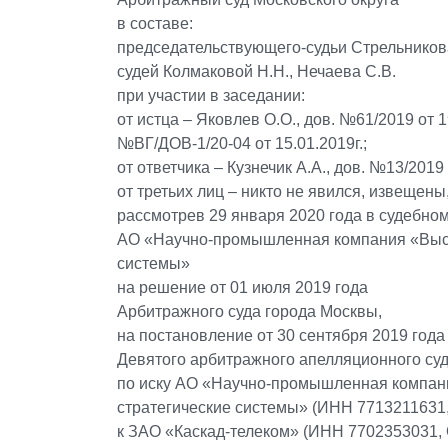
в составе:
председательствующего-судьи Стрельникова
судей Колмаковой Н.Н., Нечаева С.В.
при участии в заседании:
от истца – Яковлев О.О., дов. №61/2019 от 19
№ВГ/ДОВ-1/20-04 от 15.01.2019г.;
от ответчика – Кузнечик А.А., дов. №13/2019 
от третьих лиц – никто не явился, извещены
рассмотрев 29 января 2020 года в судебно
АО «Научно-промышленная компания «Высо
системы»
на решение от 01 июля 2019 года
Арбитражного суда города Москвы,
на постановление от 30 сентября 2019 года
Девятого арбитражного апелляционного суд
по иску АО «Научно-промышленная компан
стратегические системы» (ИНН 7713211631
к ЗАО «Каскад-телеком» (ИНН 7702353031,