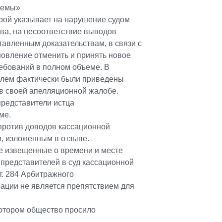
темы»
орой указывает на нарушение судом
ва, на несоответствие выводов
тавленным доказательствам, в связи с
овление отменить и принять новое
ебований в полном объеме. В
елем фактически были приведены
в своей апелляционной жалобе.
представители истца
ме.
 против доводов кассационной
м, изложенным в отзыве.
е извещенные о времени и месте
представителей в суд кассационной
ст. 284 Арбитражного
ации не является препятствием для
котором общество просило