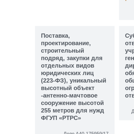
Поставка,
Су
проектирование,
от
строительный
уч
подряд, закупки для
ге
отдельных видов
ди
юридических лиц
об
(223-ФЗ), уникальный
об
высотный объект
ог
-антенно-мачтовое
от
сооружение высотой
255 метров для нужд
Д
ФГУП «РТРС»
Дело А40-175959/17