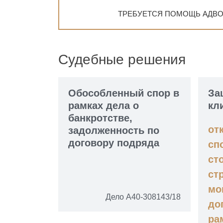
ТРЕБУЕТСЯ ПОМОЩЬ АДВО
Судебные решения
Обособленный спор в
За
рамках дела о
кл
банкротстве,
от
задолженность по
договору подряда
сп
ст
ст
мо
Дело А40-308143/18
до
ра