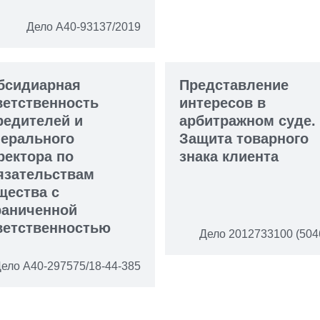
Дело А40-93137/2019
бсидиарная
Представление
ветственность
интересов в
редителей и
арбитражном суде.
нерального
Защита товарного
ректора по
знака клиента
язательствам
щества с
раниченной
ветственностью
Дело 2012733100 (504
ело А40-297575/18-44-385